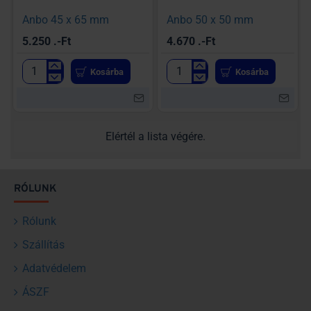
Anbo 45 x 65 mm
Anbo 50 x 50 mm
5.250 .-Ft
4.670 .-Ft
Kosárba
Kosárba
Anbo
Anbo
45
50
x
x
65
50
mm
mm
Elértél a lista végére.
RÓLUNK
Rólunk
Szállítás
Adatvédelem
ÁSZF