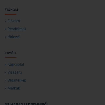
FIÓKOM
Fiókom
Rendelések
Hírlevél
EGYÉB
Kapcsolat
Visszárú
Oldaltérkép
Márkák
NE MARADJ LE SEMMIRŐL.