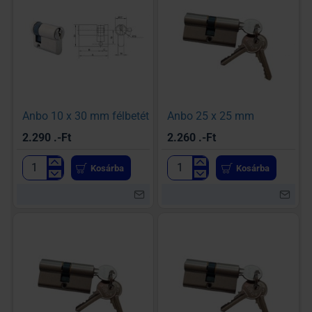
Anbo 10 x 30 mm félbetét
Anbo 25 x 25 mm
2.290 .-Ft
2.260 .-Ft
Kosárba
Kosárba
Anbo
Anbo
10
25
x
x
30
25
mm
mm
félbetét