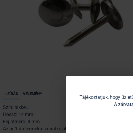
LEÍRÁS
VÉLEMÉNY
Tájékoztatjuk, hogy üzle
A zárvata
Szín: nikkel.
Hossz: 14 mm.
Fej átmérő: 8 mm.
Az ár 1 db termékre vonatkozik.