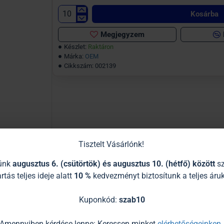
Kosárba
Megjegyzem
Készlet:
Raktáron
Márka:
OEM
Cikkszám:
002139
Tisztelt Vásárlónk!
tünk
augusztus 6. (csütörtök) és augusztus 10. (hétfő) között
sz
rtás teljes ideje alatt
10 %
kedvezményt biztosítunk a teljes áruk
Kuponkód:
szab10
Amennyiben kérdése lenne: Keressen minket
elérhetőségeinken