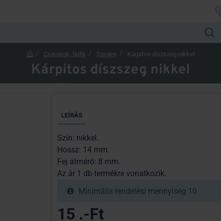
Csavarok, tiplik
Szegek
Kárpitos díszszeg nikkel
h
Kárpitos díszszeg nikkel
o
m
e
LEÍRÁS
Szín: nikkel.
Hossz: 14 mm.
Fej átmérő: 8 mm.
Az ár 1 db termékre vonatkozik.
Minimális rendelési mennyiség 10
15 .-Ft