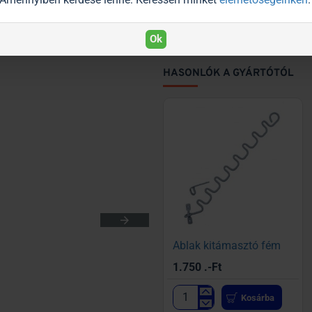
Ok
HASONLÓK A GYÁRTÓTÓL
Ablak kitámasztó fém
1.750 .-Ft
Kosárba
Ablak