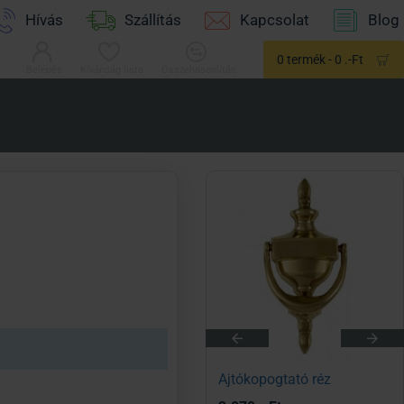
Hívás
Szállítás
Kapcsolat
Blog
0 termék - 0 .-Ft
Belépés
Kívánság lista
Összehasonlítás
Ajtópánt díszes 150 mm festett jobb
Ajtókopogtató réz