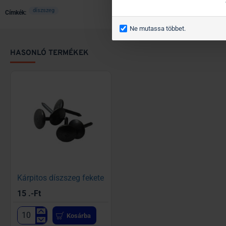
díszszeg
Címkék:
Ne mutassa többet.
HASONLÓ TERMÉKEK
Kárpitos díszszeg fekete
15 .-Ft
Kosárba
Kárpitos