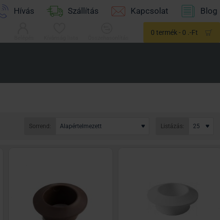
Hívás
Szállítás
Kapcsolat
Blog
0 termék - 0 .-Ft
Belépés
Kívánság lista
Összehasonlítás
Sorrend:
Listázás: