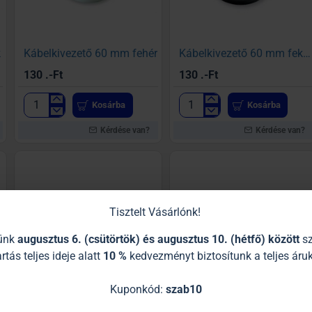
k
Kábelkivezető 60 mm fehér
Kábelkivezető 60 mm fekete
130 .-Ft
130 .-Ft
Kosárba
Kosárba
Kábelkivezető
Kábelkivezető
60
60
Kérdése van?
Kérdése van?
mm
mm
fehér
fekete
Tisztelt Vásárlónk!
tünk
augusztus 6. (csütörtök) és augusztus 10. (hétfő) között
sz
rtás teljes ideje alatt
10 %
kedvezményt biztosítunk a teljes áruk
Kuponkód:
szab10
Szellőző kerek 35 mm fehér
Szellőzőrács alu 60 / 250 mm