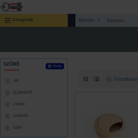
Kategóriák
Minden
Keresés...
SZŰRŐ
Törlés
Összehason
ÁR
ELÉRHETŐ
CIMKE
GYÁRTÓ
SZÍN