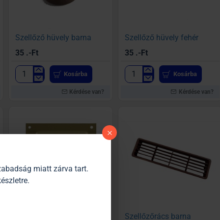
Szellőző hüvely barna
Szellőző hüvely fehér
35 .-Ft
35 .-Ft
Kosárba
Kosárba
Szellőző
Szellőző
hüvely
hüvely
Kérdése van?
Kérdése van?
barna
fehér
abadság miatt zárva tart.
észletre.
Szellőzőrács arany 150 x 150 mm
Szellőzőrács barna