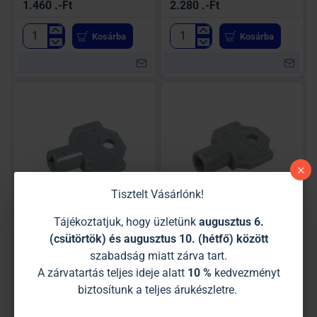
1.460 .-Ft
2.280 .-Ft
Kosárba
Kosárba
Bútorzár
Kéményzár
bevésős
háromszög
Tisztelt Vásárlónk!
Tájékoztatjuk, hogy üzletünk
augusztus 6.
ÚJ
Kéményzár kulcs háromszög
Kéményzár kulcs négyzetes
(csütörtök) és augusztus 10. (hétfő) között
szabadság miatt zárva tart.
250 .-Ft
250 .-Ft
A zárvatartás teljes ideje alatt
10 %
kedvezményt
Kosárba
Kosárba
biztosítunk a teljes árukészletre.
Kéményzár
Kéményzár
kulcs
kulcs