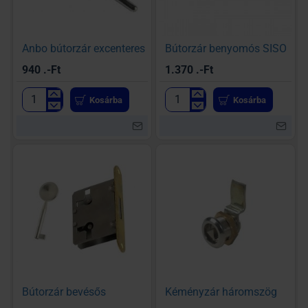
Anbo bútorzár excenteres
Bútorzár benyomós SISO
940 .-Ft
1.370 .-Ft
Kosárba
Kosárba
Anbo
Bútorzár
bútorzár
benyomós
excenteres
SISO
Bútorzár bevésős
Kéményzár háromszög