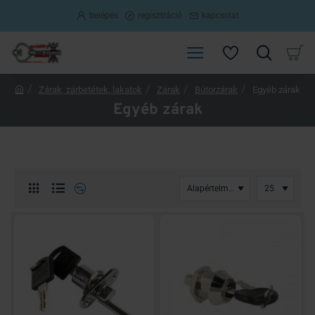
belépés
regisztráció
kapcsolat
Zárak, zárbetétek, lakatok
Zárak
Bútorzárak
Egyéb zárak
h
Egyéb zárak
o
m
e