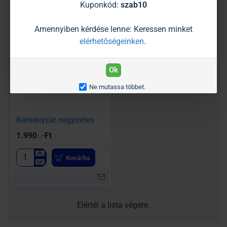
háromszög
négyzetes
Kuponkód:
szab10
Amennyiben kérdése lenne: Keressen minket
elérhetőségeinken
.
Ok
Ne mutassa többet.
Kéményzár négyzetes
1.990 .-Ft
Kosárba
Kéményzár
négyzetes
Elértél a lista végére.